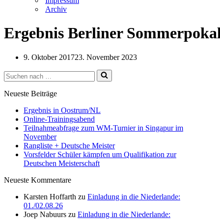
Impressum
Archiv
Ergebnis Berliner Sommerpokal
9. Oktober 2017
23. November 2023
Suchen
nach …
Neueste Beiträge
Ergebnis in Oostrum/NL
Online-Trainingsabend
Teilnahmeabfrage zum WM-Turnier in Singapur im
November
Rangliste + Deutsche Meister
Vorsfelder Schüler kämpfen um Qualifikation zur
Deutschen Meisterschaft
Neueste Kommentare
Karsten Hoffarth
zu
Einladung in die Niederlande:
01./02.08.26
Joep Nabuurs
zu
Einladung in die Niederlande: