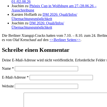
01./02.08.26
Joachim
zu
Phönix Cup in Wolfsburg am 27./28.06.26 –
Ausschreibung
Karsten Hoffarth
zu
DM 2026: Quali/Infos/
Übernachtungsmöglichkeit
Joachim
zu
DM 2026: Quali/Infos/
Übernachtungsmöglichkeit
Die Berliner Xiangqi-Cracks hatten vom 7.10. – 8.10. zum 24. Berlin
es von Olaf Kreuchauf auf den
<<Berliner Seiten>>
.
Schreibe einen Kommentar
Deine E-Mail-Adresse wird nicht veröffentlicht.
Erforderliche Felder 
Name
*
E-Mail-Adresse
*
Website