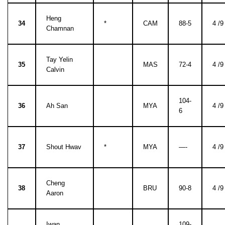
Heng
34
*
CAM
88-5
4 /9
Chamnan
Tay Yelin
35
MAS
72-4
4 /9
Calvin
104-
36
Ah San
MYA
4 /9
6
37
Shout Hwav
*
MYA
—-
4 /9
Cheng
38
BRU
90-8
4 /9
Aaron
Iwan
109-