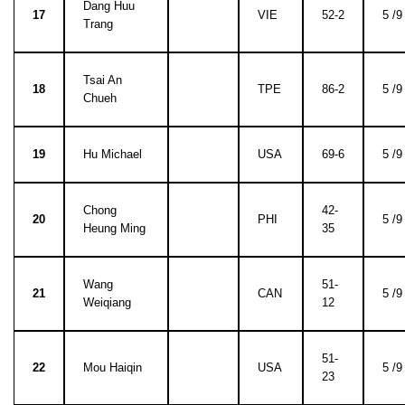
Dang Huu
17
VIE
52-2
5 /9
Trang
Tsai An
18
TPE
86-2
5 /9
Chueh
19
Hu Michael
USA
69-6
5 /9
Chong
42-
20
PHI
5 /9
Heung Ming
35
Wang
51-
21
CAN
5 /9
Weiqiang
12
51-
22
Mou Haiqin
USA
5 /9
23