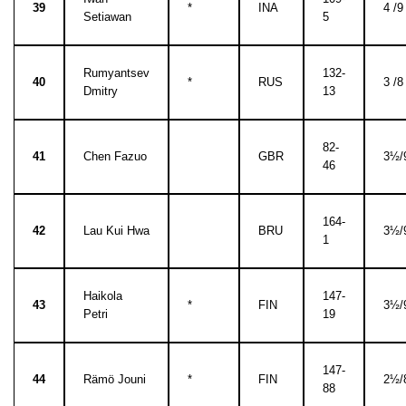
39
*
INA
4 /9
Setiawan
5
Rumyantsev
132-
40
*
RUS
3 /8
Dmitry
13
82-
41
Chen Fazuo
GBR
3½/
46
164-
42
Lau Kui Hwa
BRU
3½/
1
Haikola
147-
43
*
FIN
3½/
Petri
19
147-
44
Rämö Jouni
*
FIN
2½/
88