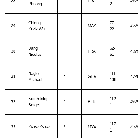
28
FRA
4½/
Phuong
2
Chieng
77-
29
MAS
4½/
Kuok Wu
22
Dang
62-
30
FRA
4½/
Nicolas
51
Nägler
111-
31
*
GER
4½/
Michael
138
Korchitskij
112-
32
*
BLR
4½/
Sergej
1
117-
33
Kyaw Kyaw
*
MYA
4½/
1