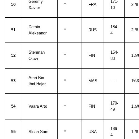
Geremy
171-
50
*
FRA
2 /8
Xavier
10
Demin
184-
51
*
RUS
2 /8
Aleksandr
4
Stenman
154-
52
*
FIN
1½/
Olavi
83
Amri Bin
53
*
MAS
—-
1½/
Ibni Hajar
170-
54
Vaara Arto
*
FIN
1½/
49
186-
55
Sloan Sam
*
USA
1 /8
4