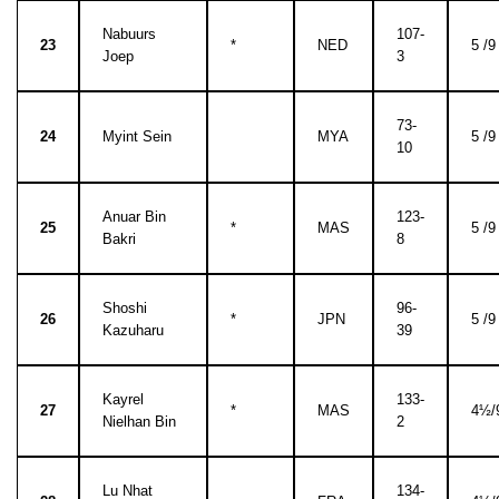
Nabuurs
107-
23
*
NED
5 /9
Joep
3
73-
24
Myint Sein
MYA
5 /9
10
Anuar Bin
123-
25
*
MAS
5 /9
Bakri
8
Shoshi
96-
26
*
JPN
5 /9
Kazuharu
39
Kayrel
133-
27
*
MAS
4½/
Nielhan Bin
2
Lu Nhat
134-