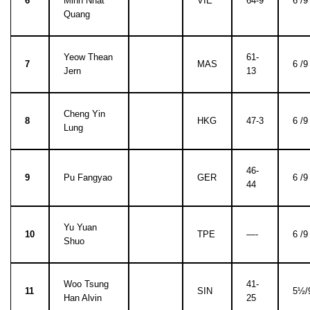
6
Minh Nhat
VIE
64-9
6 /9
Quang
Yeow Thean
61-
7
MAS
6 /9
Jern
13
Cheng Yin
8
HKG
47-3
6 /9
Lung
46-
9
Pu Fangyao
GER
6 /9
44
Yu Yuan
10
TPE
—-
6 /9
Shuo
Woo Tsung
41-
11
SIN
5½/
Han Alvin
25