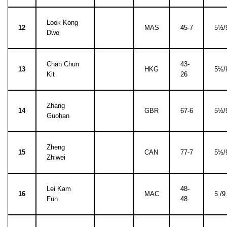
Look Kong
12
MAS
45-7
5½/
Dwo
Chan Chun
43-
13
HKG
5½/
Kit
26
Zhang
14
GBR
67-6
5½/
Guohan
Zheng
15
CAN
77-7
5½/
Zhiwei
Lei Kam
48-
16
MAC
5 /9
Fun
48