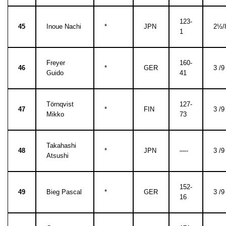
123-
45
Inoue Nachi
*
JPN
2½/
1
Freyer
160-
46
*
GER
3 /9
Guido
41
Törnqvist
127-
47
*
FIN
3 /9
Mikko
73
Takahashi
48
*
JPN
—-
3 /9
Atsushi
152-
49
Bieg Pascal
*
GER
3 /9
16