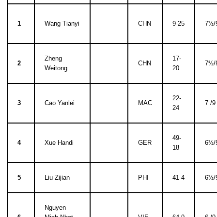
1
Wang Tianyi
CHN
9-25
7½/
Zheng
17-
2
CHN
7½/
Weitong
20
22-
3
Cao Yanlei
MAC
7 /9
24
49-
4
Xue Handi
GER
6½/
18
5
Liu Zijian
PHI
41-4
6½/
Nguyen