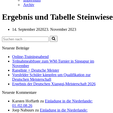
Impressum
Archiv
Ergebnis und Tabelle Steinwies
14. September 2020
23. November 2023
Suchen
nach …
Neueste Beiträge
Online-Trainingsabend
Teilnahmeabfrage zum WM-Turnier in Singapur im
November
Rangliste + Deutsche Meister
Vorsfelder Schüler kämpfen um Qualifikation zur
Deutschen Meisterschaft
Ergebnis der Deutschen Xiangqi-Meisterschaft 2026
Neueste Kommentare
Karsten Hoffarth
zu
Einladung in die Niederlande:
01./02.08.26
Joep Nabuurs
zu
Einladung in die Niederlande: