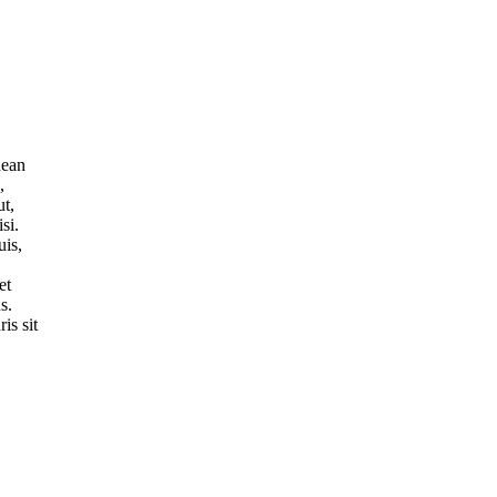
nean
,
ut,
si.
uis,
et
s.
is sit