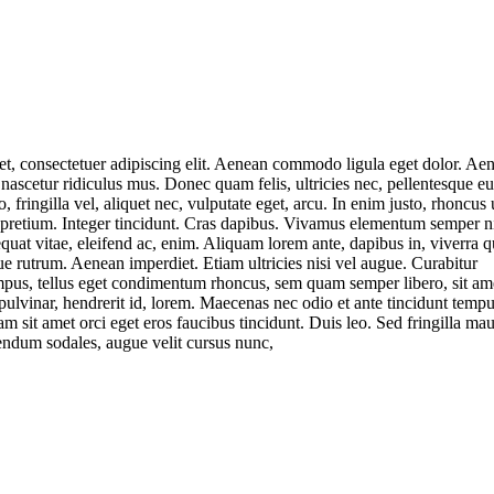
t, consectetuer adipiscing elit. Aenean commodo ligula eget dolor. Ae
ascetur ridiculus mus. Donec quam felis, ultricies nec, pellentesque eu
ringilla vel, aliquet nec, vulputate eget, arcu. In enim justo, rhoncus 
s pretium. Integer tincidunt. Cras dapibus. Vivamus elementum semper ni
equat vitae, eleifend ac, enim. Aliquam lorem ante, dapibus in, viverra q
que rutrum. Aenean imperdiet. Etiam ultricies nisi vel augue. Curabitur
mpus, tellus eget condimentum rhoncus, sem quam semper libero, sit am
lvinar, hendrerit id, lorem. Maecenas nec odio et ante tincidunt tempu
 sit amet orci eget eros faucibus tincidunt. Duis leo. Sed fringilla maur
endum sodales, augue velit cursus nunc,