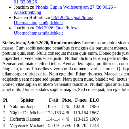
01./02.08.26
Joachim
zu
Phönix Cup in Wolfsburg am 27./28.06.26 –
Ausschreibung
Karsten Hoffarth
zu
DM 2026: Quali/Infos/
Übernachtungsmöglichkeit
Joachim
zu
DM 2026: Quali/Infos/
Übernachtungsmöglichkeit
Steinwiesen, 5./6.9.2020, Rundenturnier.
Lorem ipsum dolor sit ame
massa. Cum sociis natoque penatibus et magnis dis parturient montes, n
pretium quis, sem. Nulla consequat massa quis enim. Donec pede justo, f
imperdiet a, venenatis vitae, justo. Nullam dictum felis eu pede molli
Aenean vulputate eleifend tellus. Aenean leo ligula, porttitor eu, cons
feugiat a, tellus. Phasellus viverra nulla ut metus varius laoreet. Quis
ullamcorper ultricies nisi. Nam eget dui. Etiam rhoncus. Maecenas te
adipiscing sem neque sed ipsum. Nam quam nunc, blandit vel, luctus pu
Donec vitae sapien ut libero venenatis faucibus. Nullam quis ante. Etiam
amet nibh. Donec sodales sagittis magna. Sed consequat, leo eget bib
Pl.
Spieler
F-alt
Pkte.
F-neu
ELO
1
Nabuurs Joep
105-7
5 /6
102-8
1986
2
Nägler Dr. Michael
122-153
4 /6
119-154
1867
3
Hoffarth Karsten
114-114
4 /6
113-115
1909
4
Meyersiek Michael
155-69
3½/6
136-70
1748