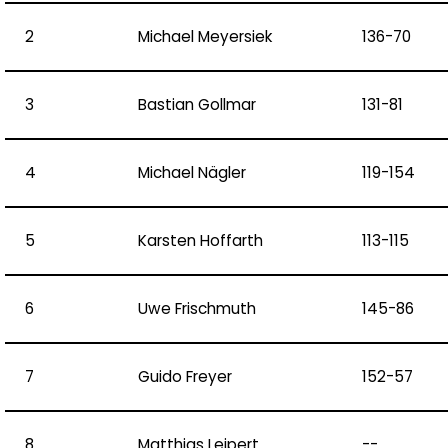
2
Michael Meyersiek
136-70
3
Bastian Gollmar
131-81
4
Michael Nägler
119-154
5
Karsten Hoffarth
113-115
6
Uwe Frischmuth
145-86
7
Guido Freyer
152-57
8
Matthias Leipert
--