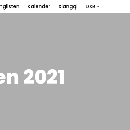
nglisten
Kalender
Xiangqi
DXB
en 2021